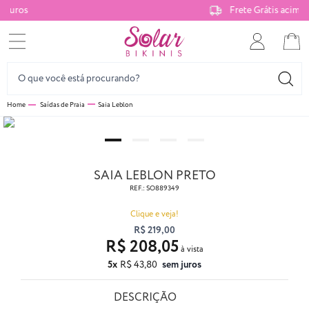
Frete Grátis acima de R$299*
Saídas de Praia
Saia Leblon
SAIA LEBLON PRETO
REF.:
SO889349
Clique e veja!
R$ 219,00
R$ 208,05
5x
R$ 43,80
sem juros
DESCRIÇÃO