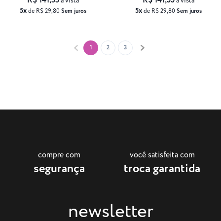
R$ 141,55
R$ 141,55
à vista
à vista
5x
5x
de R$ 29,80
Sem juros
de R$ 29,80
Sem juros
1
2
3
compre com
você satisfeita com
segurança
troca garantida
newsletter