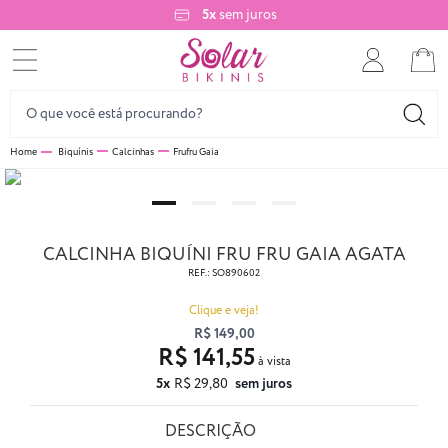
5x
sem juros
Biquínis
Calcinhas
Frufru Gaia
CALCINHA BIQUÍNI FRU FRU GAIA AGATA
REF.:
SO890602
Clique e veja!
R$ 149,00
R$ 141,55
5x
R$ 29,80
sem juros
DESCRIÇÃO