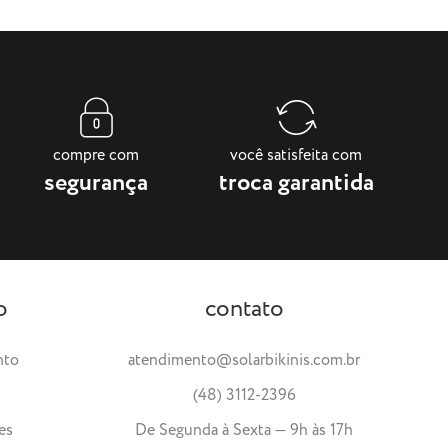
compre com
você satisfeita com
segurança
troca garantida
o
contato
nto
atendimento@solarbikinis.com.br
(48) 3112-2396
es
De Segunda à Sexta — 9h às 17h