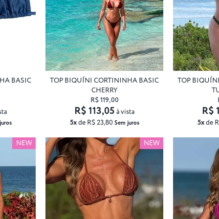
NHA BASIC
TOP BIQUÍNI CORTININHA BASIC
TOP BIQUÍN
CHERRY
T
R$ 119,00
R$ 113,05
R$ 
sta
à vista
5x
de R$ 23,80
5x
de R
juros
Sem juros
NEW
NEW