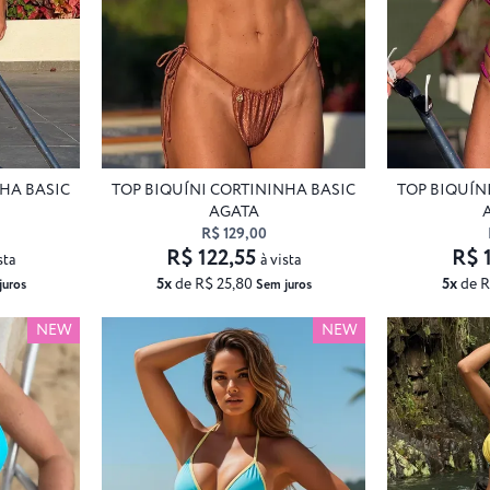
NHA BASIC
TOP BIQUÍNI CORTININHA BASIC
TOP BIQUÍN
AGATA
R$ 129,00
R$ 122,55
R$ 
sta
à vista
5x
de R$ 25,80
5x
de R
juros
Sem juros
NEW
NEW