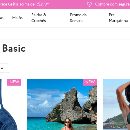
rete Grátis acima de R$299*
Compre com
segura
Saídas &
Promo da
Pra
as
Maiôs
Crochês
Semana
Marquinha
 Basic
NEW
NEW