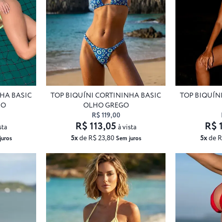
NHA BASIC
TOP BIQUÍNI CORTININHA BASIC
TOP BIQUÍN
HO
OLHO GREGO
R$ 119,00
R$ 113,05
R$ 
sta
à vista
5x
de R$ 23,80
5x
de R
juros
Sem juros