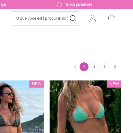
nça
Troca
garantida
1
2
3
NEW
NEW