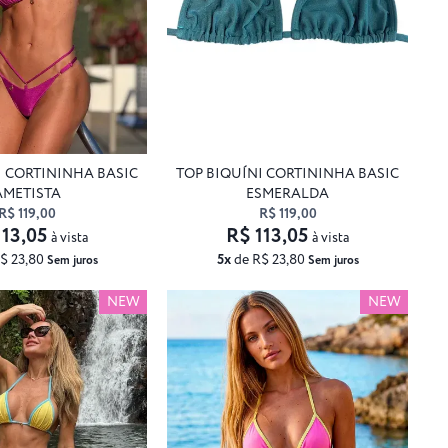
I CORTININHA BASIC
TOP BIQUÍNI CORTININHA BASIC
AMETISTA
ESMERALDA
R$ 119,00
R$ 119,00
113,05
R$ 113,05
à vista
à vista
$ 23,80
5x
de R$ 23,80
Sem juros
Sem juros
NEW
NEW