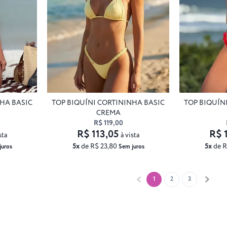
NHA BASIC
TOP BIQUÍNI CORTININHA BASIC
TOP BIQUÍN
CREMA
R$ 119,00
R$ 113,05
R$ 
sta
à vista
5x
de R$ 23,80
5x
de R
juros
Sem juros
1
2
3