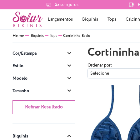
5x
sem juros
F
Lançamentos
Biquínis
Tops
Calcinh
Biquínis
Tops
Cortininha Basic
Cortininha
Cor/Estampa
Ordenar por:
Estilo
Selecione
Modelo
Tamanho
Refinar Resultado
Biquínis