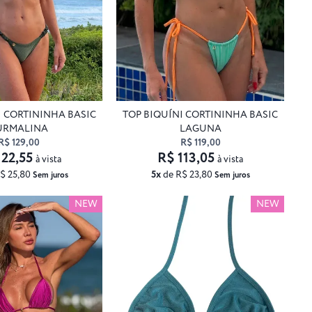
I CORTININHA BASIC
TOP BIQUÍNI CORTININHA BASIC
URMALINA
LAGUNA
R$ 129,00
R$ 119,00
122,55
R$ 113,05
à vista
à vista
$ 25,80
5x
de R$ 23,80
Sem juros
Sem juros
NEW
NEW