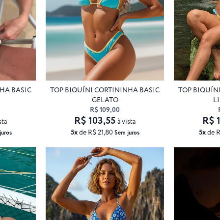
NHA BASIC
TOP BIQUÍNI CORTININHA BASIC
TOP BIQUÍN
GELATO
L
R$ 109,00
R$ 103,55
R$ 
sta
à vista
5x
de R$ 21,80
5x
de R
juros
Sem juros