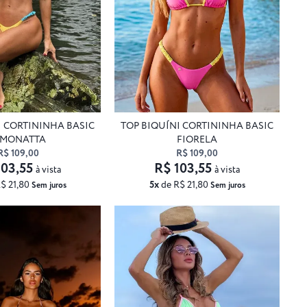
I CORTININHA BASIC
TOP BIQUÍNI CORTININHA BASIC
IMONATTA
FIORELA
R$ 109,00
R$ 109,00
103,55
R$ 103,55
à vista
à vista
$ 21,80
5x
de R$ 21,80
Sem juros
Sem juros