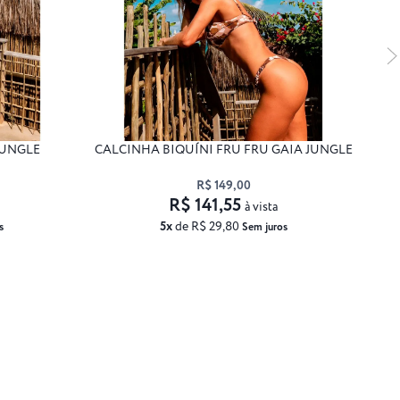
JUNGLE
CALCINHA BIQUÍNI FRU FRU GAIA JUNGLE
TO
R$ 149,00
R$ 141,55
à vista
5x
de R$ 29,80
s
Sem juros