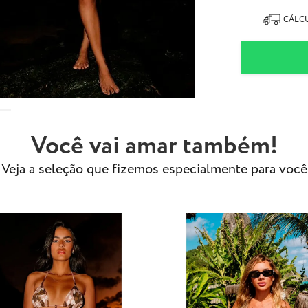
90% Poliam
10% Elasta
CÁLCU
- Tecido especi
- Modelo usa ta
Obs.: Estampa 
exatamente com
Você vai amar também!
Veja a seleção que fizemos especialmente para você