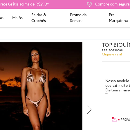
rete Grátis acima de R$299*
Compre com
segura
Saídas &
Promo da
Pra
as
Maiôs
Crochês
Semana
Marquinha
TOP BIQUÍ
REF.:
SO890508
Clique e veja!
Nosso modelo t
que cai muito 
Ele tem amarra
Tem abertura p
Compre o bojo
Pingente vend
- Com tiras ach
- Cor: Estampa
PROV
- Abetura para 
- Composição: