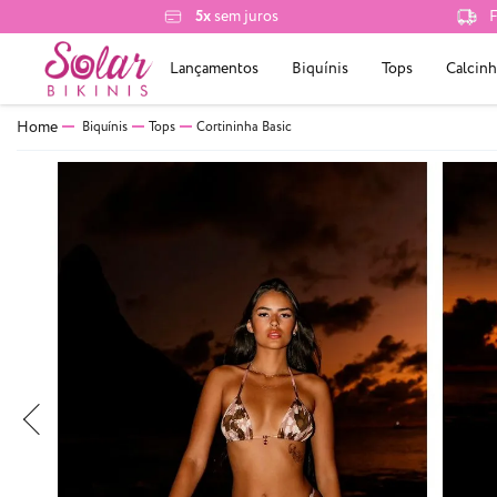
5x
sem juros
F
Lançamentos
Biquínis
Tops
Calcinh
Biquínis
Tops
Cortininha Basic