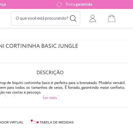
nça
Troca
garantida
NI CORTININHA BASIC JUNGLE
DESCRIÇÃO
op de biquíni cortininha basic é perfeito para o bronzeado. Modelo versátil
bem para todos os tamanhos de seios. É forrado, garantindo maior conforto.
ção nas costas e pescoço.
ara bojo (bojo não acompanha o produto).
aqui
.
ido separadamente
aqui
.
atadinhas
 camuflado em tons de marrom
ADOR VIRTUAL
TABELA DE MEDIDAS
bojo