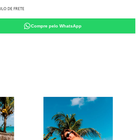
ida
no
LO DE FRETE
al moda praia, filtro UV 50+
manho M (veste sutiã 44 - tem 1,63m de altura - 50kg)
de impressão corrida, portanto o posicionamento dela na peça pode não ser
Compre pelo WhatsApp
o ilustrado na foto