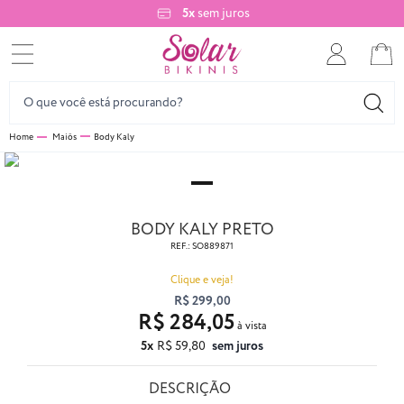
5x
sem juros
Maiôs
Body Kaly
BODY KALY PRETO
REF.:
SO889871
Clique e veja!
R$ 299,00
R$ 284,05
5x
R$ 59,80
sem juros
DESCRIÇÃO