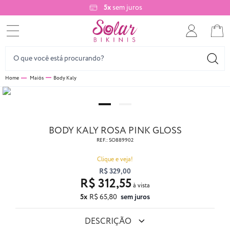
5x
sem juros
Maiôs
Body Kaly
BODY KALY ROSA PINK GLOSS
REF.:
SO889902
Clique e veja!
R$ 329,00
R$ 312,55
5x
R$ 65,80
sem juros
DESCRIÇÃO