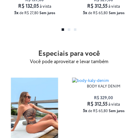
R$ 139,00
R$ 329,00
R$ 132,05
R$ 312,55
à vista
à vista
5x
5x
de R$ 27,80
Sem juros
de R$ 65,80
Sem juros
Especiais para você
Você pode aproveitar e levar também
BODY KALY DENIM
R$ 329,00
R$ 312,55
à vista
5x
de R$ 65,80
Sem juros