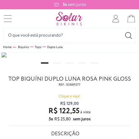
5x
sem juros
Biquínis
Tops
Duplo Luna
TOP BIQUÍNI DUPLO LUNA ROSA PINK GLOSS
REF.:
SO889277
Clique e veja!
R$ 129,00
R$ 122,55
5x
R$ 25,80
sem juros
DESCRIÇÃO