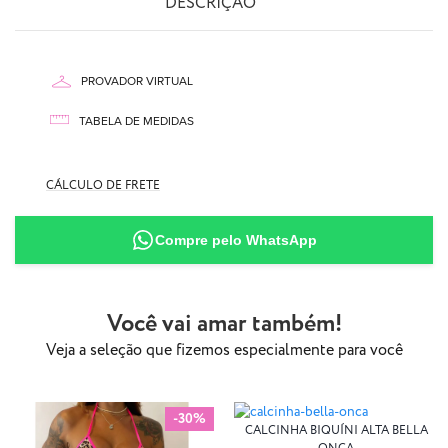
DESCRIÇÃO
PROVADOR VIRTUAL
aqui
TABELA DE MEDIDAS
aqui
CÁLCULO DE FRETE
Compre pelo WhatsApp
90% Poliamida
10% Elastano
Você vai amar também!
Veja a seleção que fizemos especialmente para você
-30%
CALCINHA BIQUÍNI ALTA BELLA