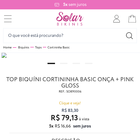
5x
sem juros
Biquínis
Tops
Cortininha Basic
TOP BIQUÍNI CORTININHA BASIC ONÇA + PINK
GLOSS
REF.:
SO890006
Clique e veja!
R$ 83,30
R$ 79,13
5x
R$ 16,66
sem juros