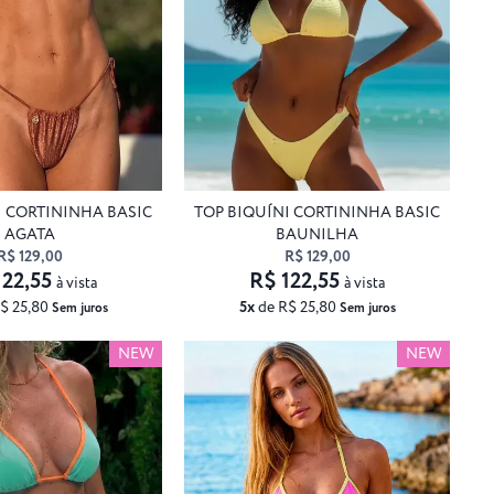
I CORTININHA BASIC
TOP BIQUÍNI CORTININHA BASIC
AGATA
BAUNILHA
R$ 129,00
R$ 129,00
122,55
R$ 122,55
à vista
à vista
$ 25,80
5x
de R$ 25,80
Sem juros
Sem juros
NEW
NEW