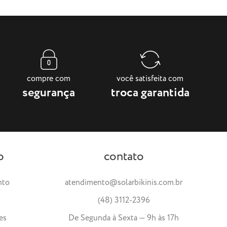
compre com
você satisfeita com
segurança
troca garantida
o
contato
nto
atendimento@solarbikinis.com.br
(48) 3112-2396
es
De Segunda à Sexta — 9h às 17h