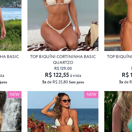
NHA BASIC
TOP BIQUÍNI CORTININHA BASIC
TOP BIQUÍN
QUARTZO
R$ 129,00
R$ 122,55
R$ 
sta
à vista
5x
de R$ 25,80
5x
de R
juros
Sem juros
NEW
NEW