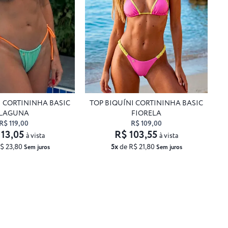
I CORTININHA BASIC
TOP BIQUÍNI CORTININHA BASIC
LAGUNA
FIORELA
R$ 119,00
R$ 109,00
113,05
R$ 103,55
à vista
à vista
$ 23,80
5x
de R$ 21,80
Sem juros
Sem juros