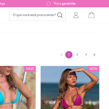
nça
Troca
garantida
1
2
3
NEW
NEW