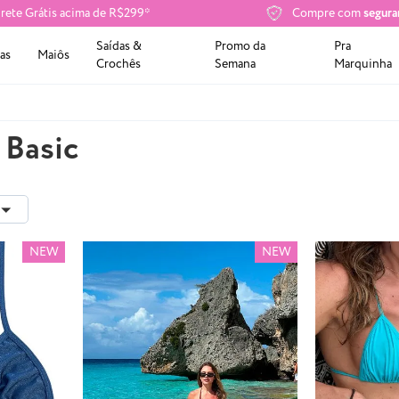
rete Grátis acima de R$299*
Compre com
segura
Saídas &
Promo da
Pra
as
Maiôs
Crochês
Semana
Marquinha
 Basic
NEW
NEW