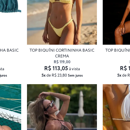
NHA BASIC
TOP BIQUÍNI CORTININHA BASIC
TOP BIQUÍN
CREMA
R$ 119,00
R$ 113,05
R$ 
sta
à vista
5x
de R$ 23,80
5x
de R
juros
Sem juros