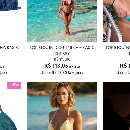
NHA BASIC
TOP BIQUÍNI CORTININHA BASIC
TOP BIQUÍN
CHERRY
R$ 119,00
R$ 113,05
R$ 
sta
à vista
5x
de R$ 23,80
5x
de R
juros
Sem juros
NEW