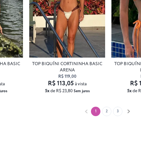
NHA BASIC
TOP BIQUÍNI CORTININHA BASIC
TOP BIQUÍN
ARENA
R$ 119,00
R$ 113,05
R$ 
sta
à vista
5x
de R$ 23,80
5x
de R
uros
Sem juros
1
2
3