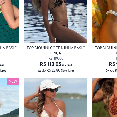
NHA BASIC
TOP BIQUÍNI CORTININHA BASIC
TOP BIQUÍN
HO
ONÇA
R$ 119,00
R$ 113,05
R$ 
sta
à vista
5x
de R$ 23,80
5x
de R
juros
Sem juros
NEW