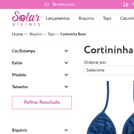
5x
sem juros
F
Lançamentos
Biquínis
Tops
Calcinh
Biquínis
Tops
Cortininha Basic
Cortininha
Cor/Estampa
Ordenar por:
Estilo
Selecione
Modelo
Tamanho
Refinar Resultado
Biquínis