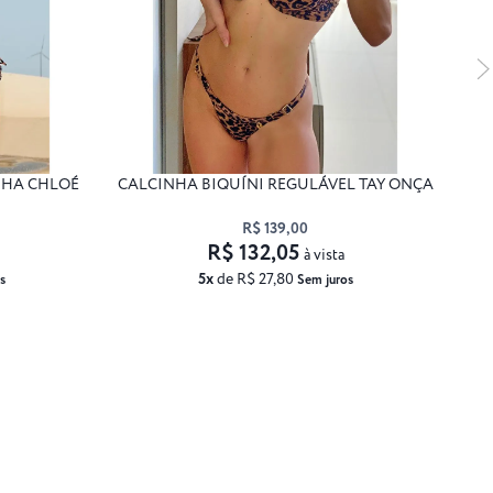
NHA CHLOÉ
CALCINHA BIQUÍNI REGULÁVEL TAY ONÇA
T
R$ 139,00
R$ 132,05
à vista
5x
de R$ 27,80
s
Sem juros