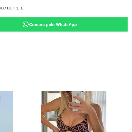
ida
no
LO DE FRETE
al moda praia, filtro UV 50+
manho M (veste sutiã 44 - tem 1,63m de altura - 50kg)
de impressão corrida, portanto o posicionamento dela na peça pode não ser
Compre pelo WhatsApp
o ilustrado na foto