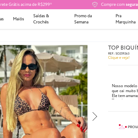
rete Grátis acima de R$299*
Compre com
segura
Saídas &
Promo da
Pra
as
Maiôs
Crochês
Semana
Marquinha
TOP BIQUÍ
REF.:
SO259263
Clique e veja!
Nosso modelo t
que cai muito 
Ele tem amarra
Tem abertura p
Compre o bojo
Pingente vend
- Com tiras ach
- Cor: Classico
PROV
- Abetura para 
- Composição: