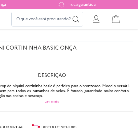
nça
Troca
garantida
NI CORTININHA BASIC ONÇA
DESCRIÇÃO
op de biquíni cortininha basic é perfeito para o bronzeado. Modelo versátil
bem para todos os tamanhos de seios. É forrado, garantindo maior conforto.
ção nas costas e pescoço.
ara bojo (bojo não acompanha o produto).
aqui
.
ido separadamente
aqui
.
atadinhas
 animal print em tons marrons e nude
ADOR VIRTUAL
TABELA DE MEDIDAS
bojo