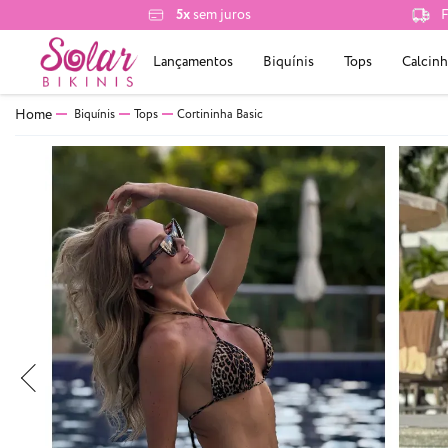
5x
sem juros
F
Lançamentos
Biquínis
Tops
Calcinh
Biquínis
Tops
Cortininha Basic