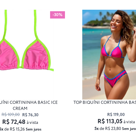
-30%
UÍNI CORTININHA BASIC ICE
TOP BIQUÍNI CORTININHA BAS
CREAM
R$ 109,00
R$ 119,00
R$ 76,30
R$ 113,05
R$ 72,48
à vista
à vista
5x
de R$ 23,80
5x
de R$ 15,26
Sem juro
Sem juros