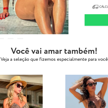
90% Poliam
10% Elasta
CÁLCU
- Tecido especi
- Modelo usa ta
Obs.: Estampa 
exatamente com
Você vai amar também!
Veja a seleção que fizemos especialmente para você