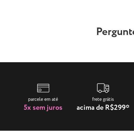
Pergunt
parcele em até
frete grátis
5x sem juros
acima de R$299*