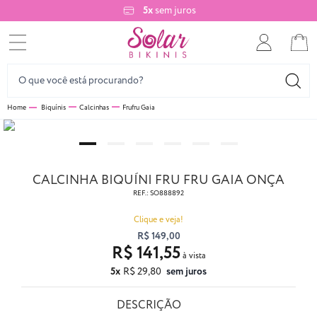
5x
sem juros
Biquínis
Calcinhas
Frufru Gaia
CALCINHA BIQUÍNI FRU FRU GAIA ONÇA
REF.:
SO888892
Clique e veja!
R$ 149,00
R$ 141,55
5x
R$ 29,80
sem juros
DESCRIÇÃO