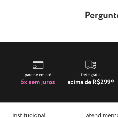
Pergunt
parcele em até
frete grátis
5x sem juros
acima de R$299*
institucional
atendiment