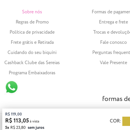
Sobre nós
Formas de pagame
Regras de Promo
Entrega e frete
Política de privacidade
Trocas e devoluçõ
Frete grátis e Retirada
Fale conosco
Cuidando do seu biquíni
Perguntas frequen
Cashback Clube das Sereias
Vale Presente
Programa Embaixadoras
formas d
R$ 119,00
R$ 113,05
COR:
© 2023 Solar Bikinis - CNPJ: 25.450.175/0001-21 | Todos os direitos 
5x
R$ 23,80
sem juros
Agronômica - Florianópolis - SC