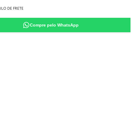
ida
no
LO DE FRETE
al moda praia, filtro UV 50+
manho M (veste sutiã 44 - tem 1,63m de altura - 50kg)
Compre pelo WhatsApp