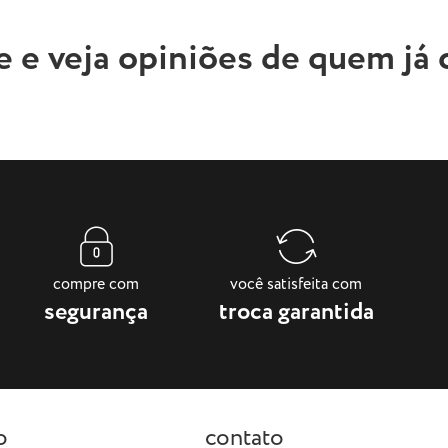
e e veja opiniões de quem já
compre com
você satisfeita com
segurança
troca garantida
o
contato