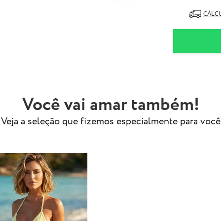
90% Poliam
10% Elasta
CÁLCU
- Tecido especi
- Modelo usa ta
Você vai amar também!
Veja a seleção que fizemos especialmente para você