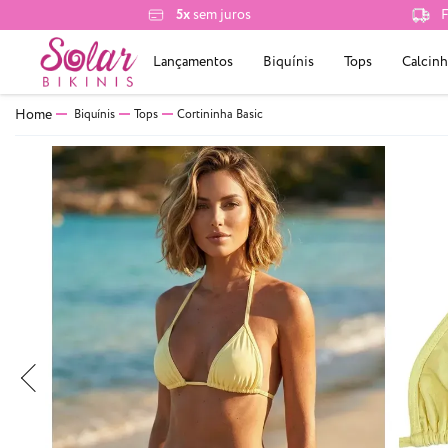
5x
sem juros
F
Lançamentos
Biquínis
Tops
Calcinh
Biquínis
Tops
Cortininha Basic