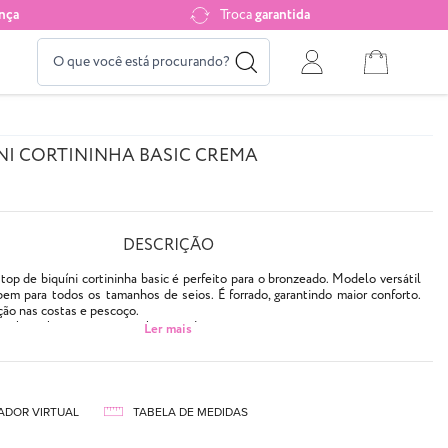
nça
Troca
garantida
NI CORTININHA BASIC CREMA
DESCRIÇÃO
op de biquíni cortininha basic é perfeito para o bronzeado. Modelo versátil
bem para todos os tamanhos de seios. É forrado, garantindo maior conforto.
ção nas costas e pescoço.
ara bojo (bojo não acompanha o produto).
aqui
.
ido separadamente
aqui
.
atadinhas
claro
ADOR VIRTUAL
TABELA DE MEDIDAS
bojo