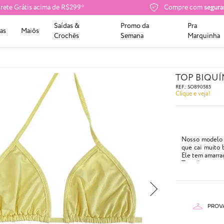
rete Grátis acima de R$299*
Compre com
segura
Saídas &
Promo da
Pra
as
Maiôs
Crochês
Semana
Marquinha
TOP BIQUÍ
REF.:
SO890585
Clique e veja!
Nosso modelo t
que cai muito 
Ele tem amarra
Tem abertura p
Compre o bojo
Pingente vend
- Com tiras ach
- Cor: Amarelo 
PROV
- Abetura para 
- Composição: