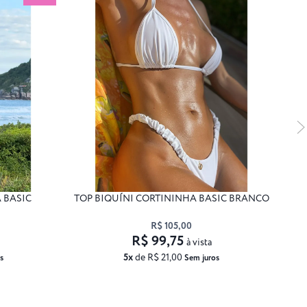
 BASIC
TOP BIQUÍNI CORTININHA BASIC BRANCO
TO
R$ 105,00
R$ 99,75
à vista
5x
de R$ 21,00
s
Sem juros