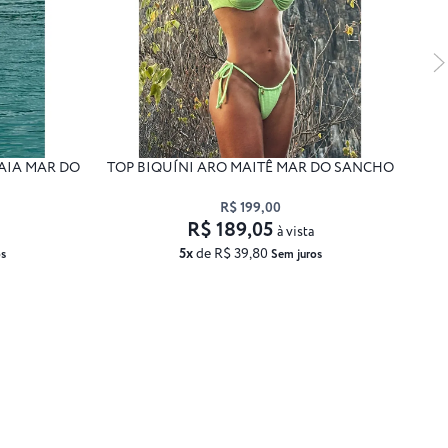
AIA MAR DO
TOP BIQUÍNI ARO MAITÊ MAR DO SANCHO
CA
R$ 199,00
R$ 189,05
à vista
5x
de R$ 39,80
s
Sem juros