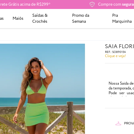
rete Grátis acima de R$299*
Compre com
segura
Saídas &
Promo da
Pra
as
Maiôs
Crochês
Semana
Marquinha
SAIA FLOR
REF.:
SO890154
Clique e veja!
Nossa Saida de 
da temporada, 
Pode ser usad
elasticidade e 
- Cor: Verde cl
- Composição:
87% Poliam
13% Elasta
PROV
- Tecido especi