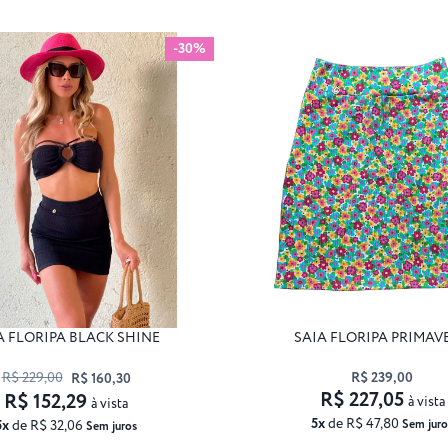
-30%
A FLORIPA BLACK SHINE
SAIA FLORIPA PRIMAV
R$ 229,00
R$ 239,00
R$ 160,30
R$ 227,05
R$ 152,29
à vista
à vista
5x
de R$ 47,80
5x
de R$ 32,06
Sem juro
Sem juros