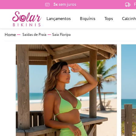
5x
sem juros
F
Lançamentos
Biquínis
Tops
Calcinh
Saídas de Praia
Saia Floripa