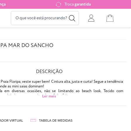
nça
Troca
garantida
IPA MAR DO SANCHO
DESCRIÇÃO
Praia Floripa, veste super bem! Cintura alta, justa e curta! Segue a tendência
onde as mini saias dominam!
a em diversas ocasiões, não se limitando ao beach look. Tecido com
a qualidade que já é conhecida na Solar Bikinis.
aro com textura especial
ida
no
ADOR VIRTUAL
TABELA DE MEDIDAS
al moda praia, filtro UV 50+