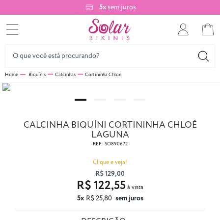
5x
sem juros
Biquínis
Calcinhas
Cortininha Chloe
CALCINHA BIQUÍNI CORTININHA CHLOÉ
LAGUNA
REF.:
SO890672
Clique e veja!
R$ 129,00
R$ 122,55
5x
R$ 25,80
sem juros