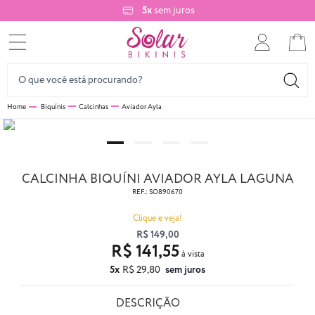
5x
sem juros
Biquínis
Calcinhas
Aviador Ayla
CALCINHA BIQUÍNI AVIADOR AYLA LAGUNA
REF.:
SO890670
Clique e veja!
R$ 149,00
R$ 141,55
5x
R$ 29,80
sem juros
DESCRIÇÃO