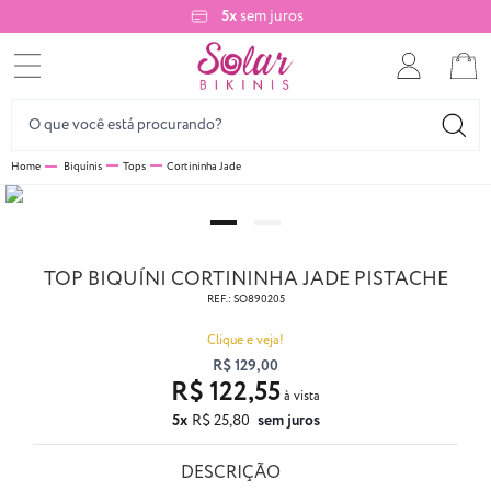
5x
sem juros
Biquínis
Tops
Cortininha Jade
TOP BIQUÍNI CORTININHA JADE PISTACHE
REF.:
SO890205
Clique e veja!
R$ 129,00
R$ 122,55
5x
R$ 25,80
sem juros
DESCRIÇÃO