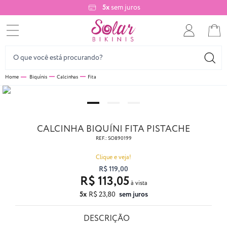
5x
sem juros
Biquínis
Calcinhas
Fita
CALCINHA BIQUÍNI FITA PISTACHE
REF.:
SO890199
Clique e veja!
R$ 119,00
R$ 113,05
5x
R$ 23,80
sem juros
DESCRIÇÃO