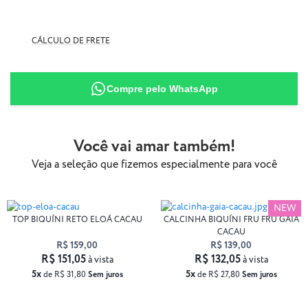
CÁLCULO DE FRETE
Compre pelo WhatsApp
87% Poliamida
13% Elastano
Você vai amar também!
Veja a seleção que fizemos especialmente para você
NEW
TOP BIQUÍNI RETO ELOÁ CACAU
CALCINHA BIQUÍNI FRU FRU GAIA
CACAU
R$ 159,00
R$ 139,00
R$ 151,05
R$ 132,05
à vista
à vista
5x
5x
de R$ 31,80
Sem juros
de R$ 27,80
Sem juros