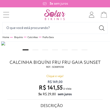
5x
sem juros
Biquínis
Calcinhas
Frufru Gaia
CALCINHA BIQUÍNI FRU FRU GAIA SUNSET
REF.:
SO889058
Clique e veja!
R$ 149,00
R$ 141,55
5x
R$ 29,80
sem juros
DESCRIÇÃO