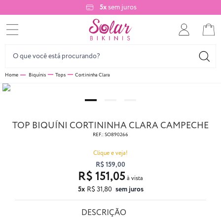
5x
sem juros
Biquínis
Tops
Cortininha Clara
TOP BIQUÍNI CORTININHA CLARA CAMPECHE
REF.:
SO890266
Clique e veja!
R$ 159,00
R$ 151,05
5x
R$ 31,80
sem juros
DESCRIÇÃO