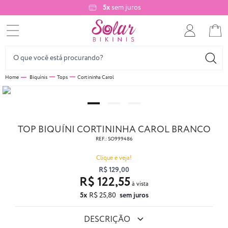
5x
sem juros
Biquínis
Tops
Cortininha Carol
TOP BIQUÍNI CORTININHA CAROL BRANCO
REF.:
SO999486
Clique e veja!
R$ 129,00
R$ 122,55
5x
R$ 25,80
sem juros
DESCRIÇÃO