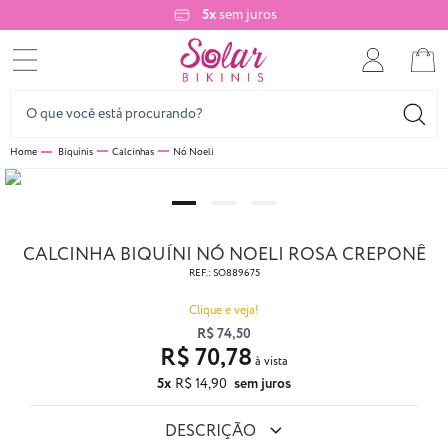
5x
sem juros
Biquínis
Calcinhas
Nó Noeli
CALCINHA BIQUÍNI NÓ NOELI ROSA CREPONÊ
REF.:
SO889675
Clique e veja!
R$ 74,50
R$ 70,78
5x
R$ 14,90
sem juros
DESCRIÇÃO