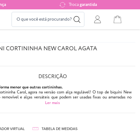
nça
Troca
garantida
NI CORTININHA NEW CAROL AGATA
DESCRIÇÃO
forma menor que outras cortininhas.
ortininha Carol, agora na versão com alça regulável! O top de biquíni New
 removível e alças versáteis que podem ser usadas fixas ou amarradas no
incluso, vendido separadamente
aqui
.
erracota com textura especial e brulho acetinado
ida
ADOR VIRTUAL
TABELA DE MEDIDAS
no
al moda praia, filtro UV 50+