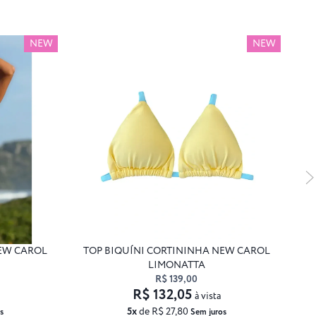
NEW
NEW
NEW CAROL
TOP BIQUÍNI CORTININHA NEW CAROL
T
LIMONATTA
R$ 139,00
R$ 132,05
à vista
5x
de R$ 27,80
s
Sem juros