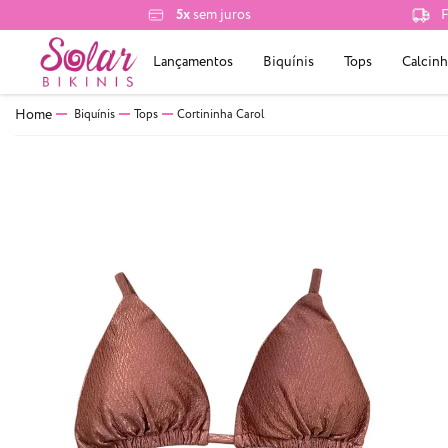
5x
sem juros
F
Lançamentos
Biquínis
Tops
Calcinh
Biquínis
Tops
Cortininha Carol