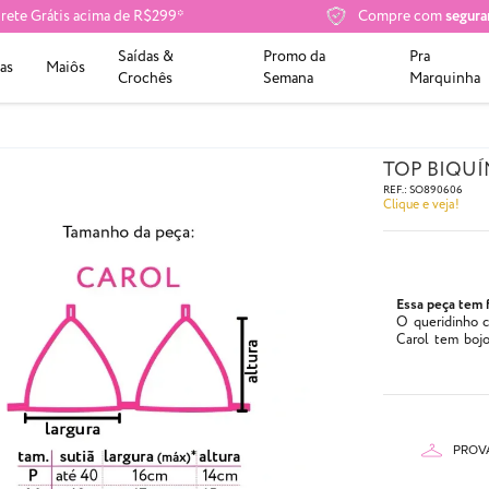
rete Grátis acima de R$299*
Compre com
segura
Saídas &
Promo da
Pra
as
Maiôs
Crochês
Semana
Marquinha
TOP BIQUÍ
REF.:
SO890606
Clique e veja!
Essa peça tem 
O queridinho c
Carol tem bojo
pescoço.
Pingente, não 
- Cor: Tecido t
- Composição:
87% Poliam
PROV
13% Elasta
- Tecido especi