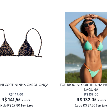
ÍNI CORTININHA CAROL ONÇA
TOP BIQUÍNI CORTININHA 
LAGUNA
R$ 149,00
R$ 139,00
R$ 141,55
R$ 132,05
à vista
à vista
5x
de R$ 29,80
5x
de R$ 27,80
Sem juros
Sem juro