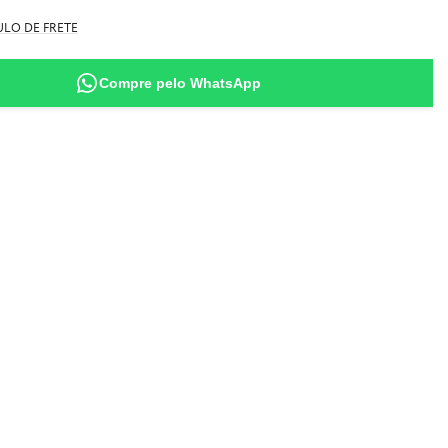
manho M (usa sutiã 44 - tem 1,63m de altura - 50kg)
LO DE FRETE
Compre pelo WhatsApp