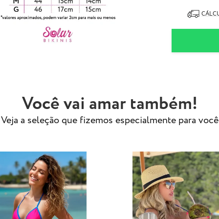
- Sem abertura 
ATENÇÃO: biqu
CÁLCU
lavagens. Veja
- Composição:
87% Poliam
13% Elasta
- Tecido especi
- Modelo Usa ta
Você vai amar também!
Veja a seleção que fizemos especialmente para você