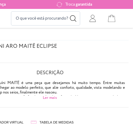
nça
Troca
garantida
NI ARO MAITÊ ECLIPSE
DESCRIÇÃO
uíni MAITÊ é uma peça que desejamos há muito tempo. Entre muitas
chegar ao modelo perfeito, que alie conforto, qualidade, vista modelando e
p nos seios, finalmente ele nasceu.
 estrutura em frufru deixando o bojo franzido. Nas costas temos reguladores
ás de lacinho, facilitando adaptação nos mais diferentes tamanhos de costas.
er moderno. Por conter aro na parte inferior, proporciona sustentação e
e modelo tomara que caia. O detalhe no meio do bojo traz geometria para a
ADOR VIRTUAL
TABELA DE MEDIDAS
loss no rosa fechado, com detalhes em azul bic