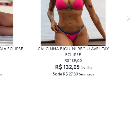
AIA ECLIPSE
CALCINHA BIQUÍNI REGULÁVEL TAY
CA
ECLIPSE
R$ 139,00
R$ 132,05
à vista
5x
de R$ 27,80
s
Sem juros