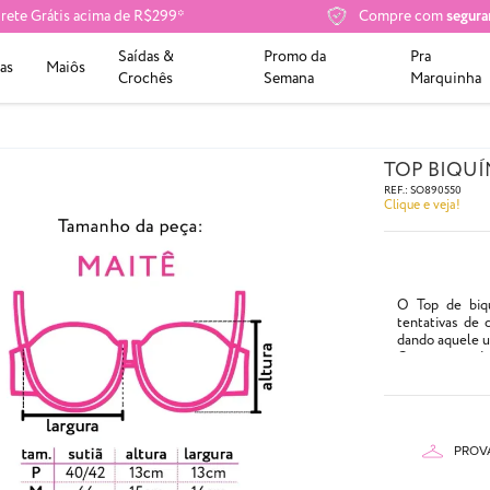
rete Grátis acima de R$299*
Compre com
segura
Saídas &
Promo da
Pra
as
Maiôs
Crochês
Semana
Marquinha
TOP BIQUÍ
REF.:
SO890550
Clique e veja!
O Top de biq
tentativas de 
dando aquele u
Com aro e toda
nas alças e atr
Elegante e sup
segurança nest
peça.
PROV
- Possui aro
- Cor: Tecido g