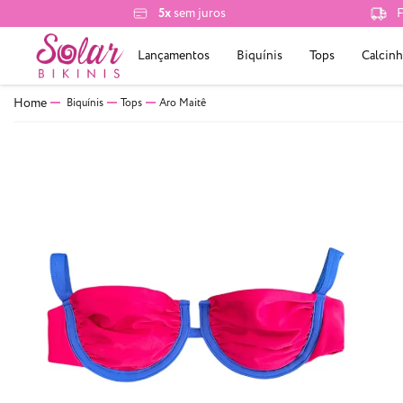
5x
sem juros
F
Lançamentos
Biquínis
Tops
Calcinh
Biquínis
Tops
Aro Maitê