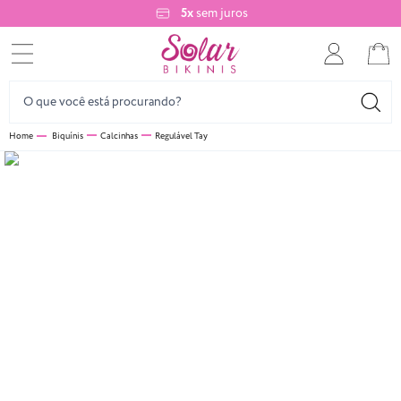
5x
sem juros
Biquínis
Calcinhas
Regulável Tay