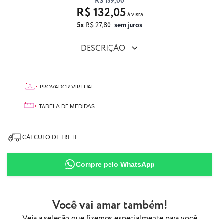
R$ 139,00
R$ 132,05
5x
R$ 27,80
sem juros
DESCRIÇÃO
PROVADOR VIRTUAL
TABELA DE MEDIDAS
CÁLCULO DE FRETE
87% Poliamida
Compre pelo WhatsApp
13% Elastano
Você vai amar também!
Veja a seleção que fizemos especialmente para você