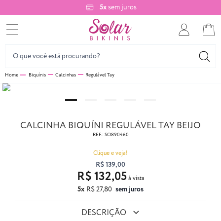
5x
sem juros
Biquínis
Calcinhas
Regulável Tay
CALCINHA BIQUÍNI REGULÁVEL TAY BEIJO
REF.:
SO890460
Clique e veja!
R$ 139,00
R$ 132,05
5x
R$ 27,80
sem juros
DESCRIÇÃO