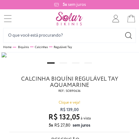
5x
sem juros
Biquínis
Calcinhas
Regulável Tay
CALCINHA BIQUÍNI REGULÁVEL TAY
AQUAMARINE
REF.:
SO890636
Clique e veja!
R$ 139,00
R$ 132,05
5x
R$ 27,80
sem juros