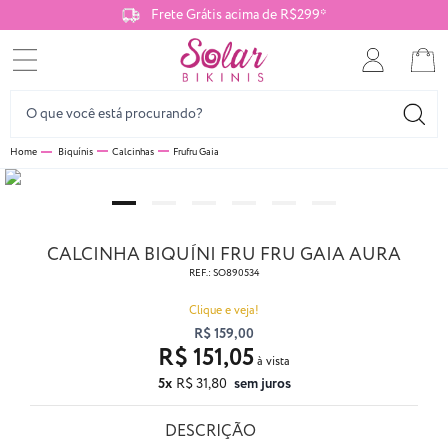
Frete Grátis acima de R$299*
Biquínis
Calcinhas
Frufru Gaia
CALCINHA BIQUÍNI FRU FRU GAIA AURA
REF.:
SO890534
Clique e veja!
R$ 159,00
R$ 151,05
5x
R$ 31,80
sem juros
DESCRIÇÃO