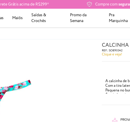
rete Grátis acima de R$299*
Compre com
segura
Saídas &
Promo da
Pra
as
Maiôs
Crochês
Semana
Marquinha
CALCINHA 
REF.:
SO890342
Clique e veja!
A calcinha de b
Com a tira later
Pequena no bum
É toda forrada.
- Semi-fio
- Cor: Delicada
- Perfeita para
- Composição:
PROV
90% Poliam
10% Elasta