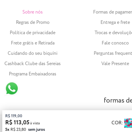
Sobre nós
Formas de pagame
Regras de Promo
Entrega e frete
Política de privacidade
Trocas e devoluçõ
Frete grátis e Retirada
Fale conosco
Cuidando do seu biquíni
Perguntas frequen
Cashback Clube das Sereias
Vale Presente
Programa Embaixadoras
formas d
R$ 119,00
R$ 113,05
COR:
© 2023 Solar Bikinis - CNPJ: 25.450.175/0001-21 | Todos os direitos 
5x
R$ 23,80
sem juros
Agronômica - Florianópolis - SC