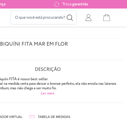
nça
Troca
garantida
BIQUÍNI FITA MAR EM FLOR
DESCRIÇÃO
iquíni FITA é nosso best seller.
al na medida certa para deixar o bronze perfeito, ela não enrola nas laterais.
bum, mas não chega a ser muito fio.
s flores rosas sobre fundo turquesa
 aquela marquinha de bronze
ADOR VIRTUAL
TABELA DE MEDIDAS
ida
no