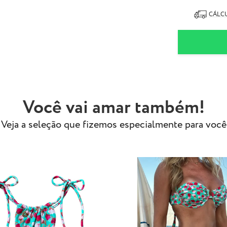
- Tecido especi
- Modelo Usa ta
CÁLCU
Obs.: Estampa 
exatamente com
Você vai amar também!
Veja a seleção que fizemos especialmente para você