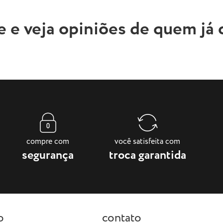
e e veja opiniões de quem já
compre com
você satisfeita com
segurança
troca garantida
o
contato