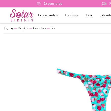
5x
sem juros
F
Lançamentos
Biquínis
Tops
Calcinh
Biquínis
Calcinhas
Fita