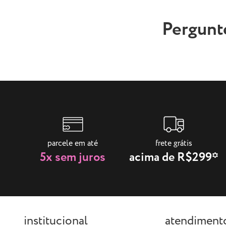
Pergunt
parcele em até
frete grátis
5x sem juros
acima de R$299*
institucional
atendiment