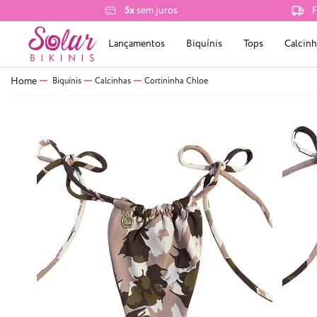
5x
sem juros
F
Lançamentos
Biquínis
Tops
Calcinh
Biquínis
Calcinhas
Cortininha Chloe