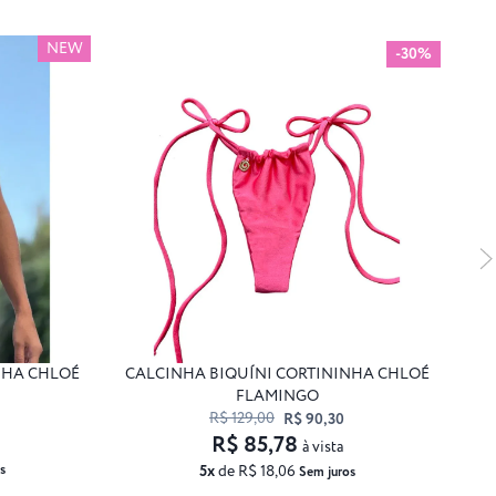
NEW
-30%
NHA CHLOÉ
CALCINHA BIQUÍNI CORTININHA CHLOÉ
CA
FLAMINGO
R$ 129,00
R$ 90,30
R$ 85,78
à vista
s
5x
de R$ 18,06
Sem juros