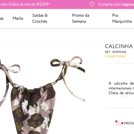
rete Grátis acima de R$299*
Compre com
segura
Saídas &
Promo da
Pra
as
Maiôs
Crochês
Semana
Marquinha
CALCINHA 
REF.:
SO890506
Clique e veja!
A calcinha d
internacionais 
Cheia de atitud
versatilidade, 
- Ajustável na f
- Cor: Estampa
ATENÇÃO: biqu
lavagens. Veja
PROV
- Acabamento 
- Composição: