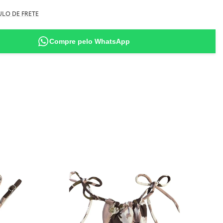
ida
no
LO DE FRETE
al moda praia, filtro UV 50+
manho P (veste jeans 34/36 - tem 1,63m de altura - 55kg)
Compre pelo WhatsApp