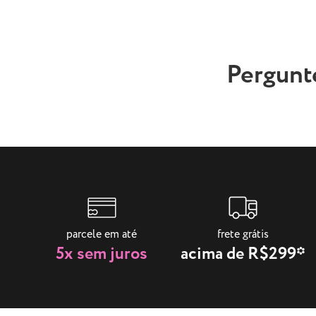
Pergunt
parcele em até
frete grátis
5x sem juros
acima de R$299*