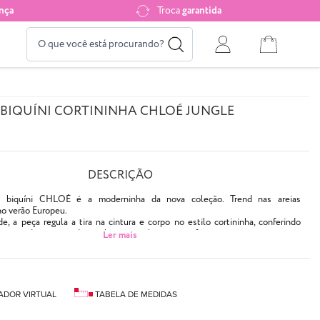
nça
Troca
garantida
BIQUÍNI CORTININHA CHLOÉ JUNGLE
DESCRIÇÃO
e biquíni CHLOÉ é a moderninha da nova coleção. Trend nas areias
no verão Europeu.
e, a peça regula a tira na cintura e corpo no estilo cortininha, conferindo
já que cada sereia pode regular o tamanho tanto na frente quanto atrás.
rente e atrás
 camuflado em tons de marrom
inis NEONS exigem cuidados especiais. Podem soltar tinta nas primeiras
AQUI
como cuidar!
ADOR VIRTUAL
TABELA DE MEDIDAS
duplo