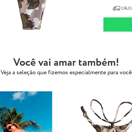
87% Poliam
13% Elasta
CÁLCU
- Tecido especi
- Modelo usa ta
Você vai amar também!
Veja a seleção que fizemos especialmente para você