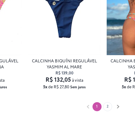
EGULÁVEL
CALCINHA BIQUÍNI REGULÁVEL
CALCINHA 
NA
YASMIM AL MARE
YA
R$ 139,00
R$ 132,05
R$ 
sta
à vista
5x
de R$ 27,80
5x
de R
juros
Sem juros
1
2