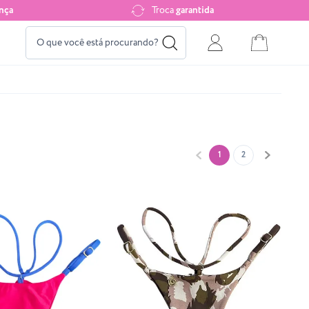
nça
Troca
garantida
1
2