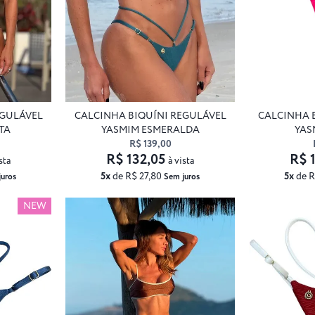
EGULÁVEL
CALCINHA BIQUÍNI REGULÁVEL
CALCINHA 
TA
YASMIM ESMERALDA
YAS
R$ 139,00
R$ 132,05
R$ 
sta
à vista
5x
de R$ 27,80
5x
de R
juros
Sem juros
NEW