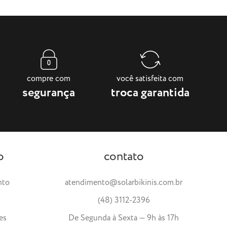
compre com
você satisfeita com
segurança
troca garantida
o
contato
nto
atendimento@solarbikinis.com.br
(48) 3112-2396
es
De Segunda à Sexta — 9h às 17h