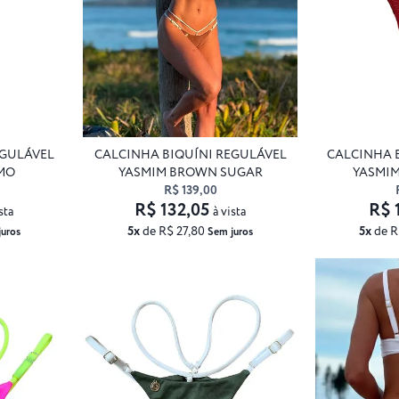
EGULÁVEL
CALCINHA BIQUÍNI REGULÁVEL
CALCINHA 
MO
YASMIM BROWN SUGAR
YASMI
R$ 139,00
R$ 132,05
R$ 
sta
à vista
5x
de R$ 27,80
5x
de R
juros
Sem juros