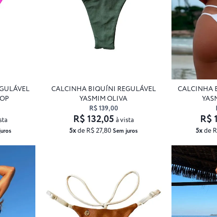
EGULÁVEL
CALCINHA BIQUÍNI REGULÁVEL
CALCINHA 
POP
YASMIM OLIVA
YAS
R$ 139,00
R$ 132,05
R$ 
sta
à vista
5x
de R$ 27,80
5x
de R
juros
Sem juros