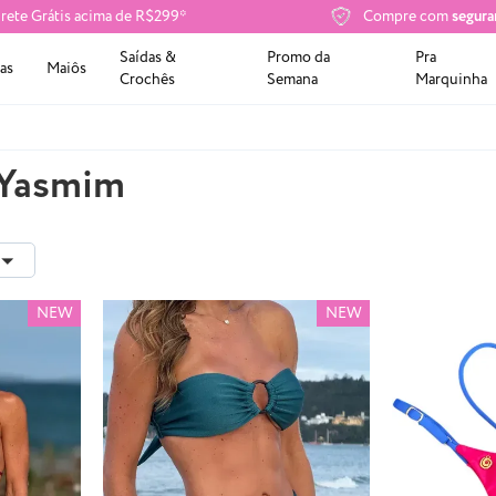
rete Grátis acima de R$299*
Compre com
segura
Saídas &
Promo da
Pra
as
Maiôs
Crochês
Semana
Marquinha
 Yasmim
NEW
NEW