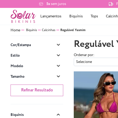
5x
sem juros
F
Lançamentos
Biquínis
Tops
Calcinh
Biquínis
Calcinhas
Regulável Yasmim
Regulável
Cor/Estampa
Ordenar por:
Estilo
Selecione
Modelo
Tamanho
Refinar Resultado
Biquínis