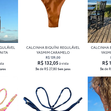
EGULÁVEL
CALCINHA BIQUÍNI REGULÁVEL
CALCINHA 
NITA
YASMIM CARAMELO
YASM
R$ 139,00
R$ 132,05
R$ 
sta
à vista
5x
de R$ 27,80
5x
de R
juros
Sem juros