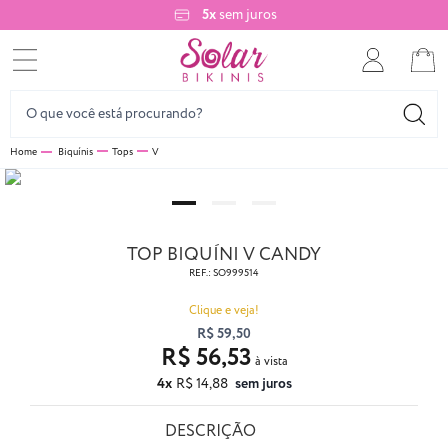
5x
sem juros
Biquínis
Tops
V
TOP BIQUÍNI V CANDY
REF.:
SO999514
Clique e veja!
R$ 59,50
R$ 56,53
4x
R$ 14,88
sem juros
DESCRIÇÃO