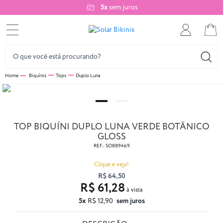
5x
sem juros
Biquínis
Tops
Duplo Luna
TOP BIQUÍNI DUPLO LUNA VERDE BOTÂNICO
GLOSS
REF.:
SO889469
Clique e veja!
R$ 64,50
R$ 61,28
5x
R$ 12,90
sem juros