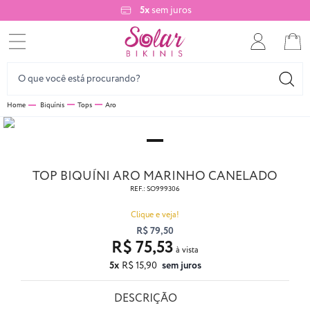
5x
sem juros
Biquínis
Tops
Aro
TOP BIQUÍNI ARO MARINHO CANELADO
REF.:
SO999306
Clique e veja!
R$ 79,50
R$ 75,53
5x
R$ 15,90
sem juros
DESCRIÇÃO