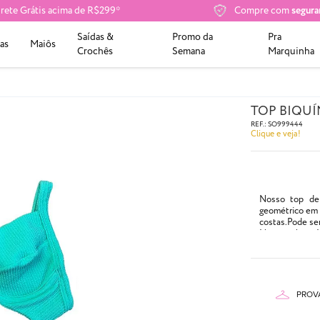
rete Grátis acima de R$299*
Compre com
segura
Saídas &
Promo da
Pra
as
Maiôs
Crochês
Semana
Marquinha
TOP BIQU
REF.:
SO999444
Clique e veja!
Nosso top de 
geométrico em 
costas.Pode ser
Não tem bojo. 
- Possui aro
- Cor: Tecido n
- Sem abertura 
- Composição:
PROV
87% Poliam
13% Elasta