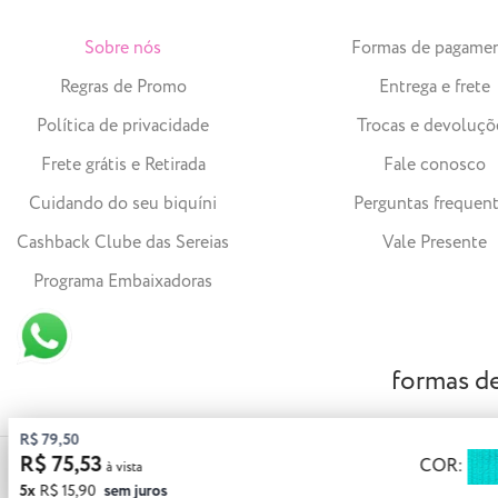
Sobre nós
Formas de pagame
Regras de Promo
Entrega e frete
Política de privacidade
Trocas e devoluçõ
Frete grátis e Retirada
Fale conosco
Cuidando do seu biquíni
Perguntas frequen
Cashback Clube das Sereias
Vale Presente
Programa Embaixadoras
formas d
R$ 79,50
R$ 75,53
COR:
© 2023 Solar Bikinis - CNPJ: 25.450.175/0001-21 | Todos os direitos 
5x
R$ 15,90
sem juros
Agronômica - Florianópolis - SC