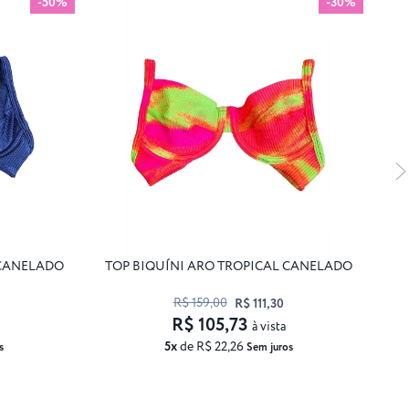
-50%
-30%
 CANELADO
TOP BIQUÍNI ARO TROPICAL CANELADO
T
R$ 159,00
R$ 111,30
R$ 105,73
à vista
5x
de R$ 22,26
s
Sem juros