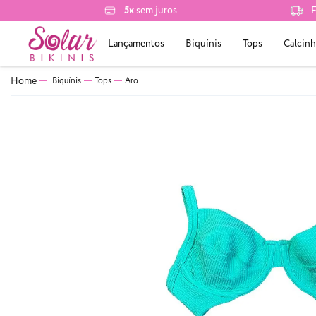
5x
sem juros
F
Lançamentos
Biquínis
Tops
Calcinh
Biquínis
Tops
Aro