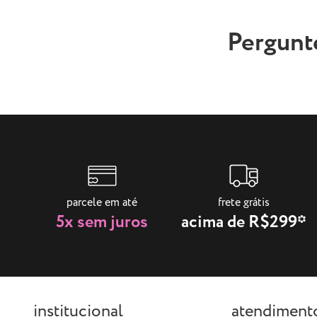
Pergunt
parcele em até
frete grátis
5x sem juros
acima de R$299*
institucional
atendiment