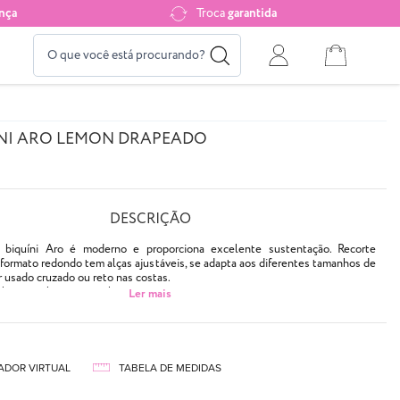
nça
Troca
garantida
ÍNI ARO LEMON DRAPEADO
DESCRIÇÃO
biquíni Aro é moderno e proporciona excelente sustentação. Recorte
formato redondo tem alças ajustáveis, se adapta aos diferentes tamanhos de
 usado cruzado ou reto nas costas.
Não tem abertura para bojo.
a cor verde candy e textura drapeada
para bojo
ADOR VIRTUAL
TABELA DE MEDIDAS
ida
no