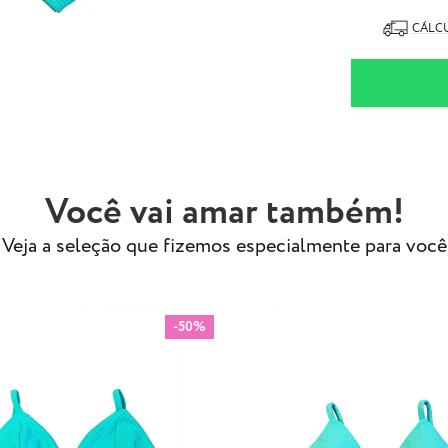
- Tecido especi
- Modelo Usa ta
CÁLCU
Você vai amar também!
Veja a seleção que fizemos especialmente para você
-50%