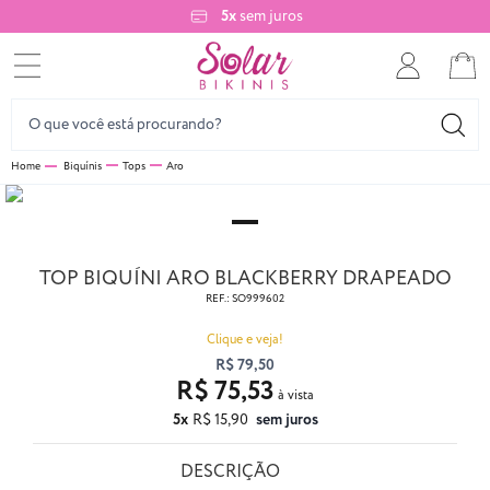
5x
sem juros
Biquínis
Tops
Aro
TOP BIQUÍNI ARO BLACKBERRY DRAPEADO
REF.:
SO999602
Clique e veja!
R$ 79,50
R$ 75,53
5x
R$ 15,90
sem juros
DESCRIÇÃO