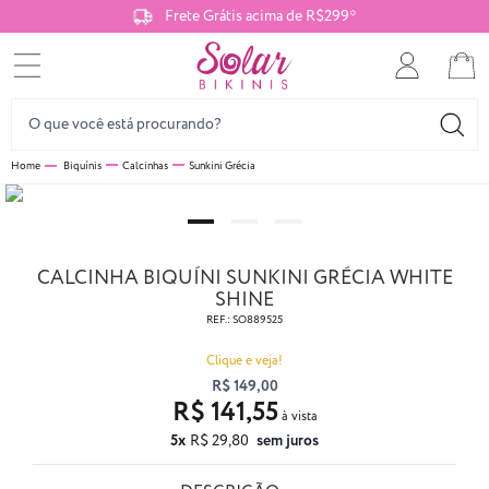
Frete Grátis acima de R$299*
Biquínis
Calcinhas
Sunkini Grécia
CALCINHA BIQUÍNI SUNKINI GRÉCIA WHITE
SHINE
REF.:
SO889525
Clique e veja!
R$ 149,00
R$ 141,55
5x
R$ 29,80
sem juros