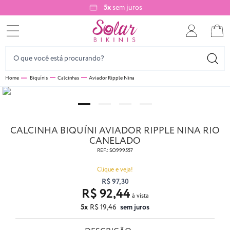
5x
sem juros
Biquínis
Calcinhas
Aviador Ripple Nina
CALCINHA BIQUÍNI AVIADOR RIPPLE NINA RIO
CANELADO
REF.:
SO999557
Clique e veja!
R$ 97,30
R$ 92,44
5x
R$ 19,46
sem juros