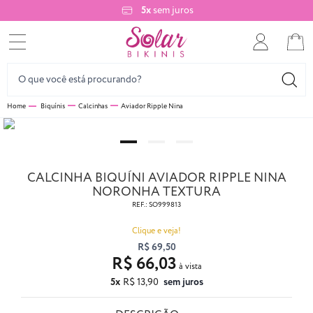
5x
sem juros
Biquínis
Calcinhas
Aviador Ripple Nina
CALCINHA BIQUÍNI AVIADOR RIPPLE NINA
NORONHA TEXTURA
REF.:
SO999813
Clique e veja!
R$ 69,50
R$ 66,03
5x
R$ 13,90
sem juros