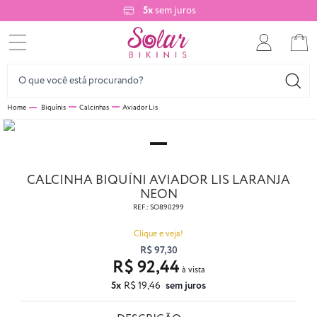
5x
sem juros
Biquínis
Calcinhas
Aviador Lis
CALCINHA BIQUÍNI AVIADOR LIS LARANJA
NEON
REF.:
SO890299
Clique e veja!
R$ 97,30
R$ 92,44
5x
R$ 19,46
sem juros